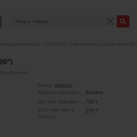
рмирующие насадки
Софтбоксы
/
/ Софтбокс Aputure Lantern 65см (26")
26")
В избранное
Бренд:
Aputure
Байонет насадки
Bowens
Вес без упаковки
700 г
Угол светового
270 °
потока