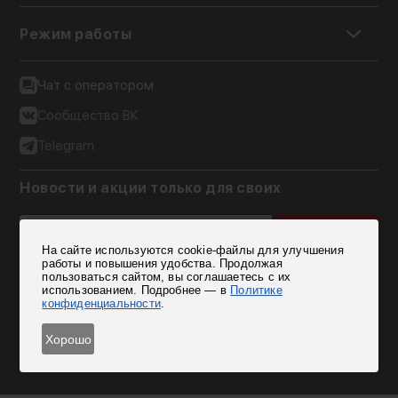
Режим работы
Чат с оператором
Сообщество ВК
Telegram
Новости и акции только для своих
Подписаться
На сайте используются cookie-файлы для улучшения
Согласен на обработку персональных данных
работы и повышения удобства. Продолжая
пользоваться сайтом, вы соглашаетесь с их
использованием. Подробнее — в
Политике
конфиденциальности
.
Хорошо