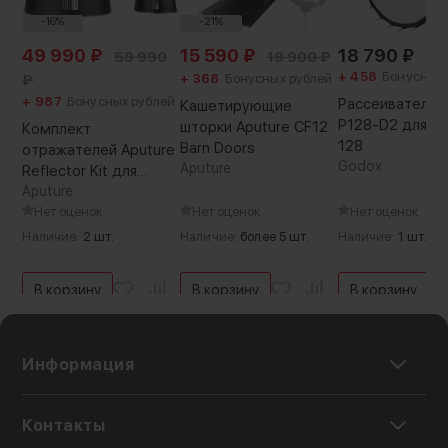
-16%
-21%
49 990
₽
15 590
₽
18 790
₽
59 990
19 900
₽
+ 458
Бонусных 
₽
+ 368
Бонусных рублей
+ 987
Бонусных рублей
Рассеиватель 
Кашетирующие
P128-D2 для Par
шторки Aputure CF12
Комплект
128
Barn Doors
отражателей Aputure
Godox
Aputure
Reflector Kit для
STORM XT52
Aputure
Нет оценок
Нет оценок
Нет оценок
Наличие:
2 шт.
Наличие:
более 5 шт.
Наличие:
1 шт.
В корзину
В корзину
В корзину
Информация
Контакты