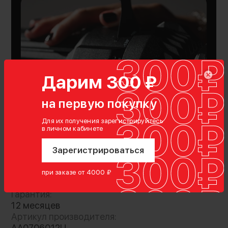
Дарим 300 ₽
на первую покупку
Показать полностью
Для их получения зарегистрируйтесь
в личном кабинете
Комплектация
диафрагма
Зарегистрироваться
при заказе от 4000 ₽
Характеристики
Гарантия:
12 месяцев
Регулируемая диафрагма для проекционной
Артикул производителя:
насадки Spotlight mini. Позволяет
AA0706012U