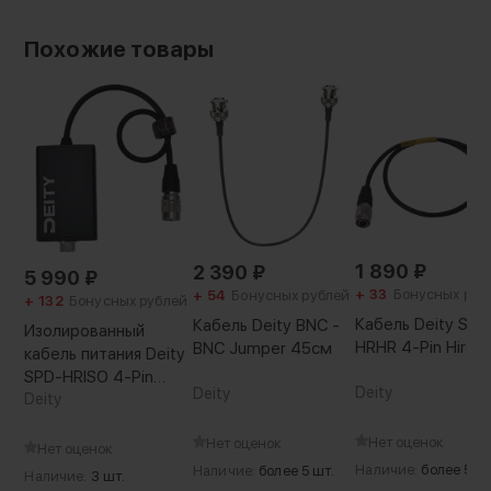
Похожие товары
1 890
₽
2 390
₽
5 990
₽
+ 33
Бонусных руб
+ 54
Бонусных рублей
+ 132
Бонусных рублей
Кабель Deity SPD
Кабель Deity BNC -
Изолированный
HRHR 4-Pin Hiros
BNC Jumper 45см
кабель питания Deity
SPD-HRISO 4-Pin
Deity
Deity
Hirose Inline Power
Deity
Isolator Cable
Нет оценок
Нет оценок
Нет оценок
Наличие:
более 5 шт
Наличие:
более 5 шт.
Наличие:
3 шт.