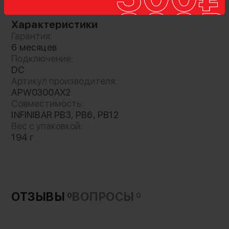
Характеристики
Гарантия:
6 месяцев
Кабель - сплиттер для подключения питания
Подключение:
сразу к 8 осветителям INFINIBAR PB3, PB6 или
DC
PB12 при подключении к сетевому адаптеру
Артикул производителя:
330 Вт (приобретается отдельно)
APW0300AX2
Совместимость:
INFINIBAR PB3, PB6, PB12
Вес с упаковкой:
194 г
ОТЗЫВЫ
ВОПРОСЫ
0
0