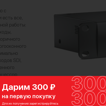
ю с
 есть все,
ной работы:
ходы,
оричного
огооконного
симально
одов SDI,
енного
роцессор
сти
Дарим 300 ₽
можность
на первую покупку
,а более
спечивает
Для их получения зарегистрируйтесь