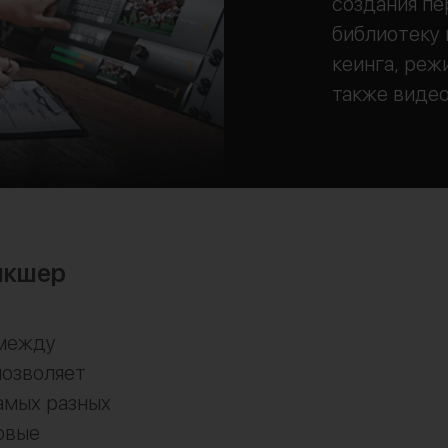
создания пе
библиотеку 
кеинга, реж
также видео
икшер
 между
позволяет
амых разных
овые