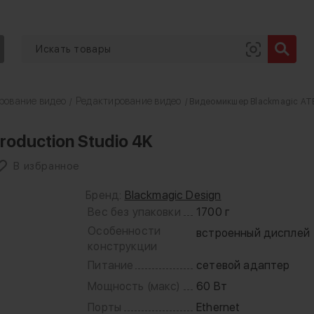
рование видео
Редактирование видео
/
/ Видеомикшер Blackmagic ATE
oduction Studio 4K
В избранное
Бренд:
Blackmagic Design
Вес без упаковки
1700 г
Особенности
встроенный дисплей
конструкции
Питание
сетевой адаптер
Мощность (макс)
60 Вт
Порты
Ethernet