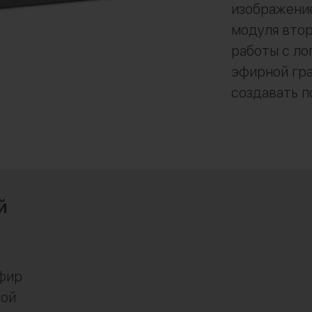
изображение
модуля втор
работы с ло
эфирной гра
создавать 
й
фир
кой