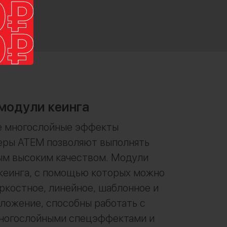
модули кеинга
 многослойные эффекты
ры ATEM позволяют выполнять
ым высоким качеством. Модули
кеинга, с помощью которых можно
ркостное, линейное, шаблонное и
ложение, способны работать с
многослойными спецэффектами и