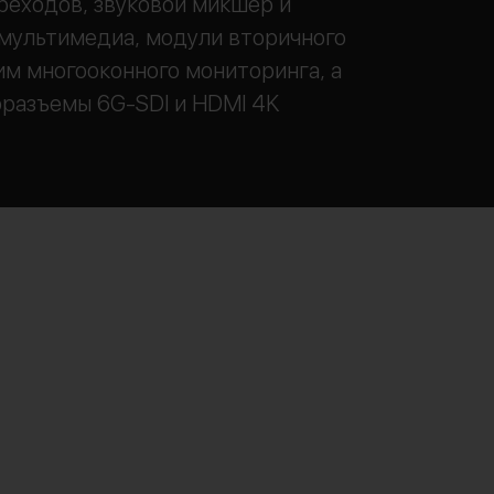
реходов, звуковой микшер и
мультимедиа, модули вторичного
им многооконного мониторинга, а
разъемы 6G-SDI и HDMI 4K