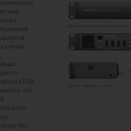
деомикшерах
истема,
ости с
иационной
оделей на
в случае
,
обных
зуется
 работе ATEM
няется, что
ой
тся всего
ель
ьютер без