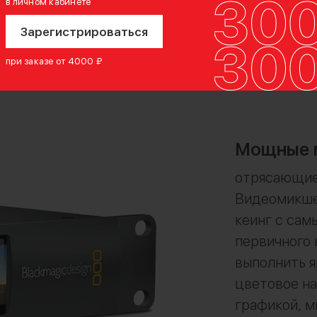
в личном кабинете
кого
Зарегистрироваться
при заказе от 4000 ₽
Мощные 
отрясающие
Видеомикше
кеинг с сам
первичного 
выполнить я
цветовое на
графикой, 