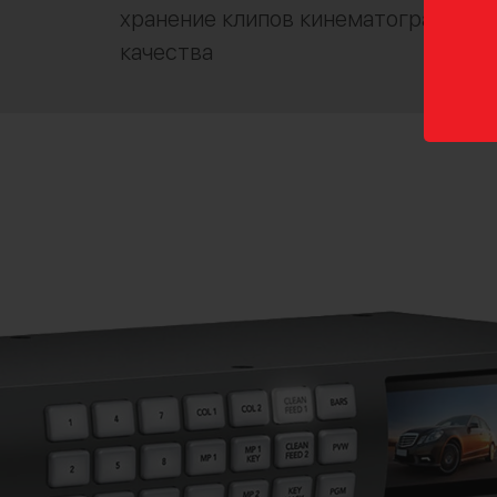
хранение клипов кинематографичес
качества