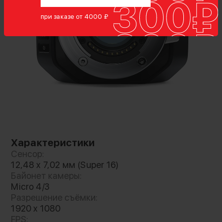
при заказе от 4000 ₽
Цифровая кинокамера для cъемки в
экстремальных условиях
Blackmagic Micro Cinema Camera —
Характеристики
невероятно компактная цифровая
Сенсор:
кинокамера, которая идеально подходит для
12,48 x 7,02 мм (Super 16)
размещения на квадрокоптерах и скрытой
Байонет камеры:
Micro 4/3
съемки на реалити-шоу. Она допускает
Разрешение съёмки:
установку на скейтборде, дельтаплане,
1920 x 1080
радиоуправляемом вертолете или шлеме,
FPS: