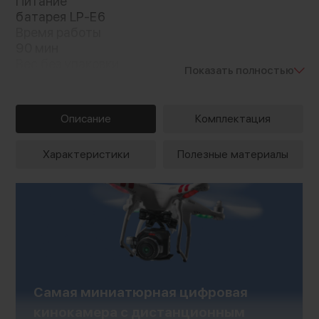
Питание
батарея LP-E6
Время работы
90 мин
Вес без упаковки
Показать полностью
300 г
Дополнительные функции
встроенный микрофон
Описание
Комплектация
подключение микрофона
Характеристики
Полезные материалы
Самая миниатюрная цифровая
кинокамера с дистанционным