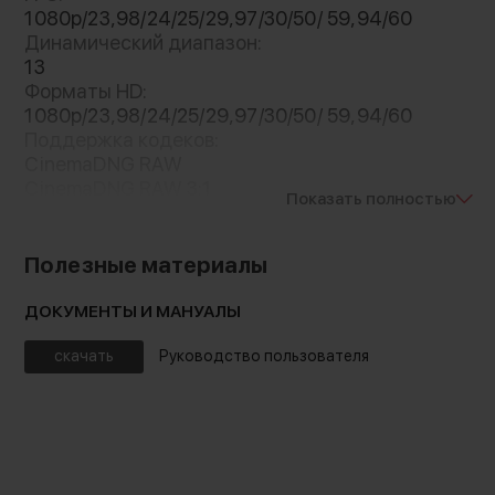
позволяя получать незабываемые кадры,
1080p/23,98/24/25/29,97/30/50/ 59,94/60
которые по-настоящему удивят зрителей!
Динамический диапазон:
13
Форматы HD:
1080p/23,98/24/25/29,97/30/50/ 59,94/60
Поддержка кодеков:
CinemaDNG RAW
CinemaDNG RAW 3:1
Показать полностью
ProRes 422 HQ QuickTime
ProRes 422 LT QuickTime
ProRes 422 Proxy QuickTime
Полезные материалы
ProRes 422 QuickTime
Порты:
ДОКУМЕНТЫ И МАНУАЛЫ
Expansion
Контроль по беспроводному
HDMI
скачать
Руководство пользователя
соединению
mini Jack 3.5 мм TRS
SD карта памяти
Функция дистанционного управления
Tally
позволяет вести съемку на безопасном
Питание:
расстоянии, что особенно удобно при
батарея LP-E6