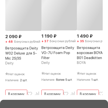
1 190
₽
1 490
₽
2 090
₽
+ 37
Бонусных рублей
+ 35
Бонусных рубл
+ 48
Бонусных рублей
Ветрозащита Deity
Ветрозащита
Ветрозащита Deity
VO-7U Foam Pop
ворсовая BOYA BY
W02 Deluxe для S-
Filter
B01 Deadkitten
Mic 2S/3S
Deity
BOYA
Deity
Нет оценок
Нет оценок
Нет оценок
Наличие:
более 5 шт.
Наличие:
1 шт.
Наличие:
2 шт.
В корзину
В корзину
В корзину