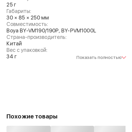
25 г
повышению качества материала. Аксессуар
Габариты:
совместим с микрофонами имеющими
30 × 85 × 250 мм
продолговатую форму, такими как Boya BY-
Совместимость:
VM190/190P, BY-PVM1000L и аналогичными
Boya BY-VM190/190P, BY-PVM1000L
Страна-производитель:
Китай
Вес с упаковкой:
34 г
Показать полностью
Похожие товары