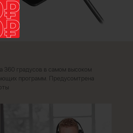
а 360 градусов в самом высоком
учающих программ. Предусомтрена
оты