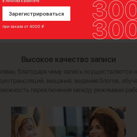
в личном кабинете
Зарегистрироваться
при заказе от 4000 ₽
Высокое качество записи
ями, благодаря чему запись осуществляется н
идеотрансляций, вещания, ведения блогов, об
зможность переключения между режимами раб