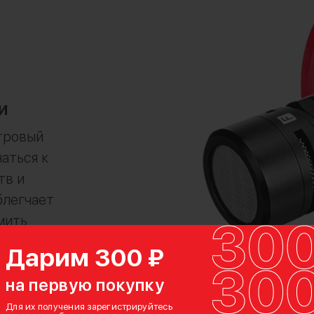
и
тровый
аться к
тв и
блегчает
мить
Дарим 300 ₽
на первую покупку
Для их получения зарегистрируйтесь