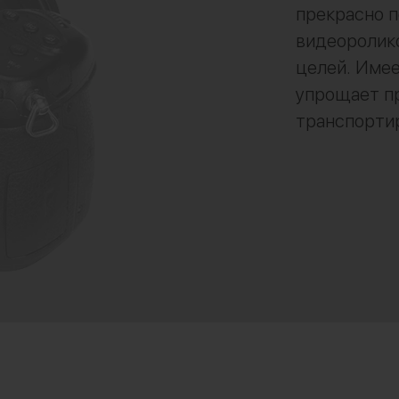
прекрасно п
видеоролико
целей. Имее
упрощает п
транспорти