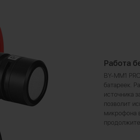
Работа б
BY-MM1 PRO
батареек. Р
источника з
позволит ис
микрофона в
продолжите