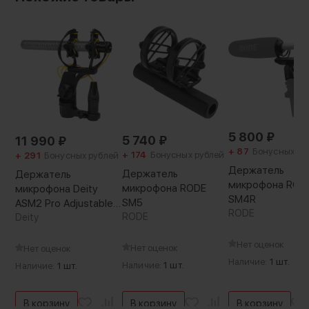
резьбового соединения 1/4 “. Шарнирное
крепление и зажим помогут дополнительно
отрегулировать угол наклона амортизатора
5 800
₽
5 740
₽
11 990
₽
+ 87
Бонусных ру
+ 174
Бонусных рублей
+ 291
Бонусных рублей
Держатель
Держатель
Держатель
микрофона ROD
микрофона RODE
микрофона Deity
SM4R
SM5
ASM2 Pro Adjustable
RODE
RODE
Shockmount Kit
Deity
Нет оценок
Нет оценок
Нет оценок
Наличие:
1 шт.
Наличие:
1 шт.
Наличие:
1 шт.
В корзину
В корзину
В корзину