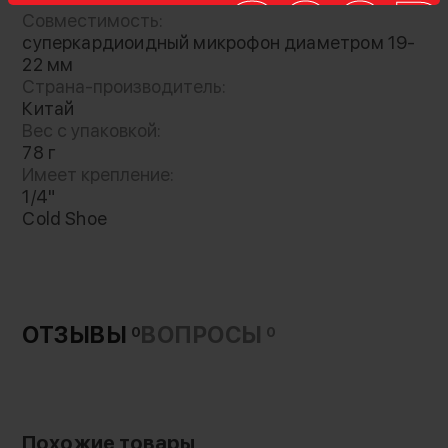
Совместимость:
суперкардиоидный микрофон диаметром 19-
22 мм
Амортизатор для микрофона, прекрасно
Страна-производитель:
подходящий как для профессионалов, так и
Китай
для начинающих пользователей. Данное
Вес с упаковкой:
устройство служит для того, чтобы снижать
78 г
Имеет крепление:
вибрации микрофона, установленного на
1/4"
штатив, стойку или камеру, улучшая качество
Cold Shoe
записи. Особый материал, из которого
изготовлен амортизатор, гарантирует его
эффективную работу
ОТЗЫВЫ
ВОПРОСЫ
0
0
Стандартное крепление “горячий башмак”
позволяет устанавливать и надежно
фиксировать устройство на камере, а также
на стойке или штативе при помощи
Похожие товары