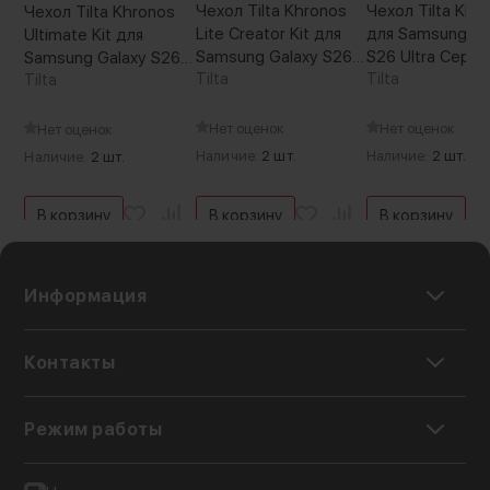
Чехол Tilta Khronos
Чехол Tilta Khr
Чехол Tilta Khronos
Lite Creator Kit для
для Samsung Ga
Ultimate Kit для
Samsung Galaxy S26
S26 Ultra Серый
Samsung Galaxy S26
Ultra Серебро
Tilta
Tilta
Ultra Серый
Tilta
Нет оценок
Нет оценок
Нет оценок
Наличие:
2 шт.
Наличие:
2 шт.
Наличие:
2 шт.
В корзину
В корзину
В корзину
Информация
Контакты
Режим работы