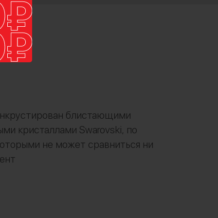
инкрустирован блистающими
ми кристаллами Swarovski, по
которыми не может сравниться ни
ент