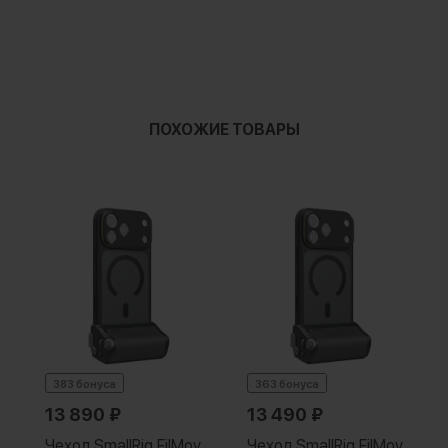
ПОХОЖИЕ ТОВАРЫ
383 бонуса
363 бонуса
13 890
₽
13 490
₽
Чехол SmallRig FilMov
Чехол SmallRig FilMov