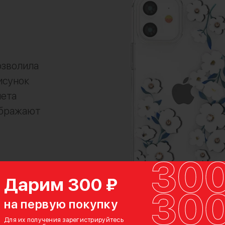
озволила
исунок
лета
ображают
Дарим 300 ₽
на первую покупку
Для их получения зарегистрируйтесь