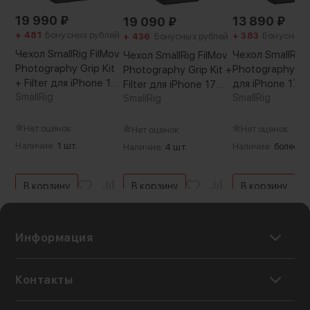
19 990
₽
13 890
₽
19 090
₽
+ 481
Бонусных рублей
+ 383
Бонусных 
+ 436
Бонусных рублей
Чехол SmallRig FilMov
Чехол SmallRig 
Чехол SmallRig FilMov
Photography Grip Kit
Photography Gri
Photography Grip Kit +
+ Filter для iPhone 17
для iPhone 17 P
Filter для iPhone 17
Pro Max
SmallRig
SmallRig
Pro
SmallRig
Нет оценок
Нет оценок
Нет оценок
Наличие:
1 шт.
Наличие:
более 5 
Наличие:
4 шт.
В корзину
В корзину
В корзину
Информация
Контакты