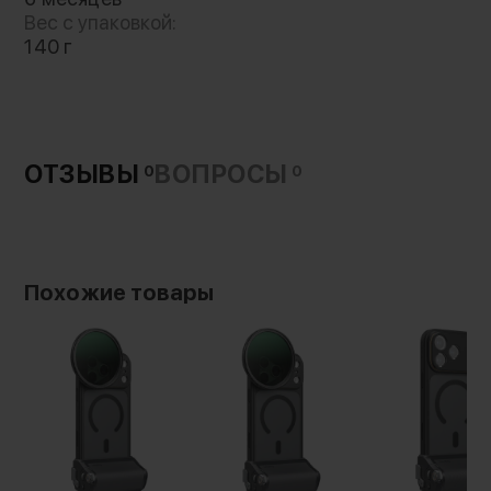
Вес с упаковкой:
140 г
Специальная выступающая рамка защищает
экран стекло камеры от царапин и
потертостей. Аксессуар защитит гаджет от
пыли и грязи, но при этом не мешает доступу
ОТЗЫВЫ
ВОПРОСЫ
к кнопкам и портам
0
0
Похожие товары