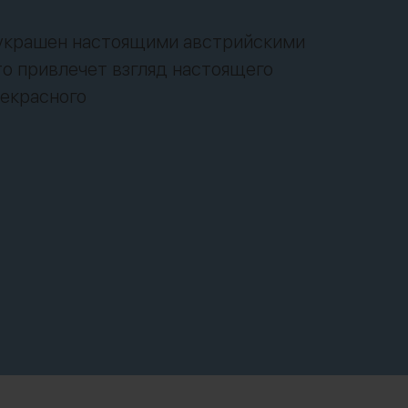
nt украшен настоящими австрийскими
то привлечет взгляд настоящего
екрасного