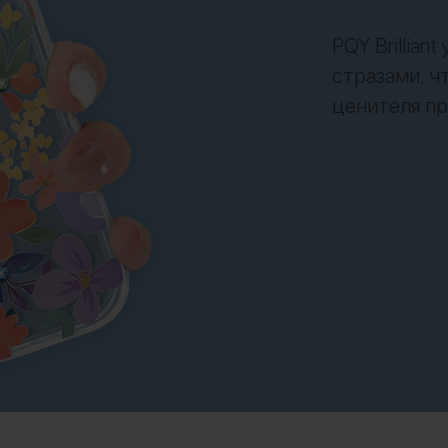
PQY Brillia
стразами, ч
ценителя пр