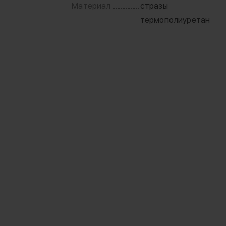
Материал
стразы
термополиуретан