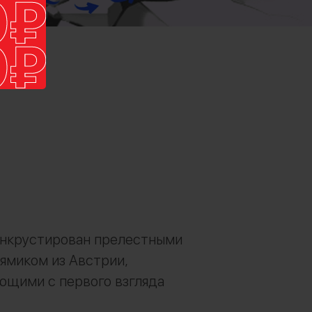
инкрустирован прелестными
ямиком из Австрии,
ющими с первого взгляда