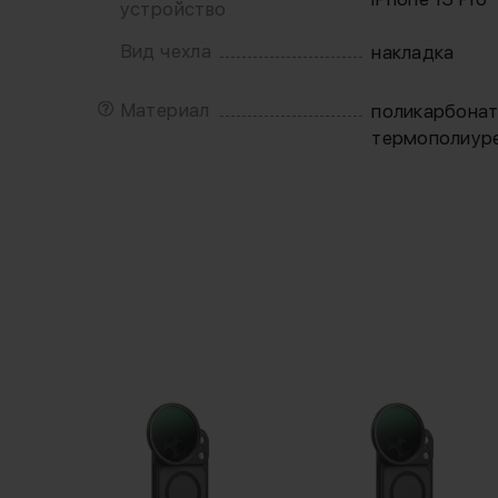
устройство
Вид чехла
накладка
Материал
поликарбона
термополиур