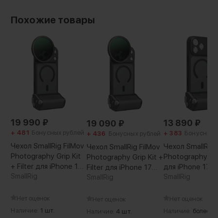
Похожие товары
19 990
₽
13 890
₽
19 090
₽
+ 481
Бонусных рублей
+ 383
Бонусных 
+ 436
Бонусных рублей
Чехол SmallRig FilMov
Чехол SmallRig 
Чехол SmallRig FilMov
Photography Grip Kit
Photography Gri
Photography Grip Kit +
+ Filter для iPhone 17
для iPhone 17 P
Filter для iPhone 17
Pro Max
SmallRig
SmallRig
Pro
SmallRig
Нет оценок
Нет оценок
Нет оценок
Наличие:
1 шт.
Наличие:
более 5 
Наличие:
4 шт.