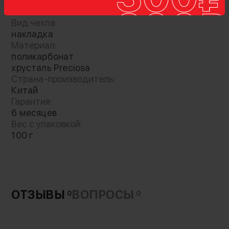
Совместимое устройство:
iPhone XS Max
Вид чехла:
накладка
Аксессуар инкрустирован роскошным
Материал:
хрусталем PRECIOSA, хранящим в себе блеск
поликарбонат
самого высокого качества
хрусталь Preciosa
Страна-производитель:
Китай
Гарантия:
6 месяцев
Вес с упаковкой:
100 г
ОТЗЫВЫ
ВОПРОСЫ
0
0