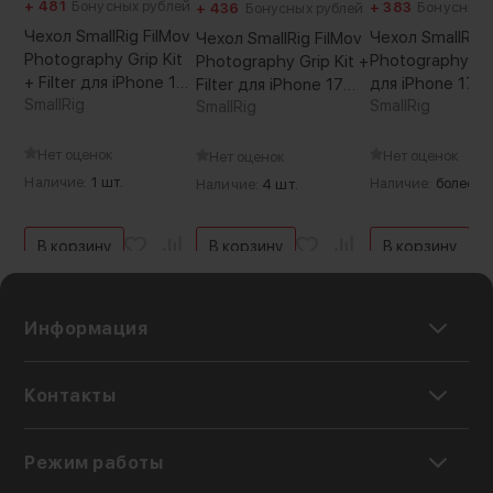
+ 481
Бонусных рублей
+ 383
Бонусных 
+ 436
Бонусных рублей
Чехол SmallRig FilMov
Чехол SmallRig 
Чехол SmallRig FilMov
Photography Grip Kit
Photography Gri
Photography Grip Kit +
+ Filter для iPhone 17
для iPhone 17 P
Filter для iPhone 17
Pro Max
SmallRig
SmallRig
Pro
SmallRig
Нет оценок
Нет оценок
Нет оценок
Наличие:
1 шт.
Наличие:
более 5 
Наличие:
4 шт.
В корзину
В корзину
В корзину
Информация
Контакты
Режим работы