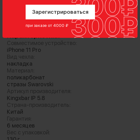
Зарегистрироваться
Показать полностью
при заказе от 4000 ₽
Характеристики
Совместимое устройство:
iPhone 11 Pro
Вид чехла:
накладка
Аксессуар инкрустирован блистающими
Материал:
лицензионными кристаллами Swarovski, по
поликарбонат
качеству с которыми не может сравниться ни
стразы Swarovski
один конкурент
Артикул производителя:
Kingxbar IP 5.8
Страна-производитель:
Китай
Гарантия:
6 месяцев
Вес с упаковкой:
130 г