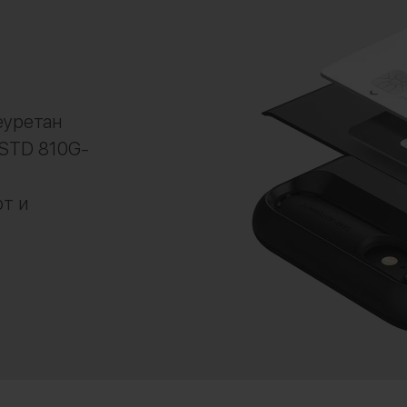
еуретан
-STD 810G-
рт и