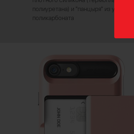
плотного силикона (термопластичн
полиуретана) и "панцыря" из удорос
поликарбоната