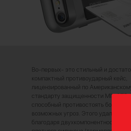
Во-первых- это стильный и достат
компактный противоударный кейс,
лицензированный по Американском
стандарту защищенности MIL-STD 8
способный противостоять большин
возможных угроз. Этого удалось до
благодаря двухкомпонентности: чех