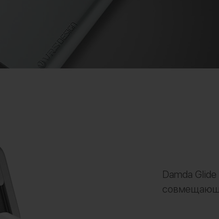
Damda Glide
совмещающи