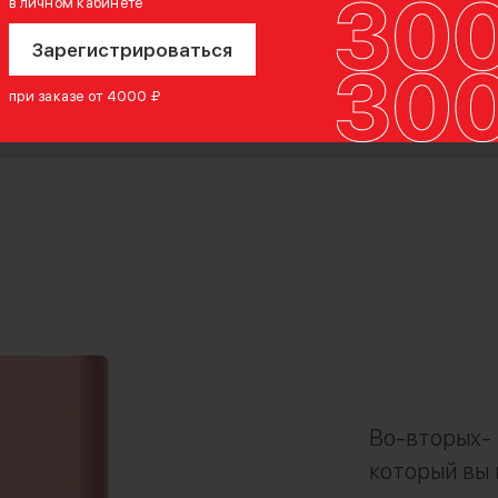
ого
в личном кабинете
тойкого
Зарегистрироваться
при заказе от 4000 ₽
Во-вторых- 
который вы 