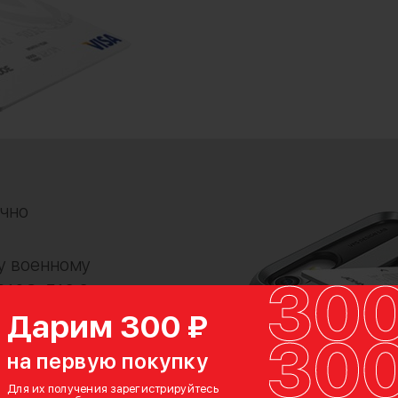
очно
у военному
10G-516.6,
ству
Дарим 300 ₽
биться
на первую покупку
ла из
Для их получения зарегистрируйтесь