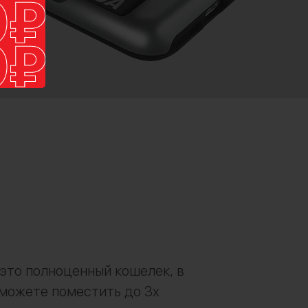
это полноценный кошелек, в
можете поместить до 3х