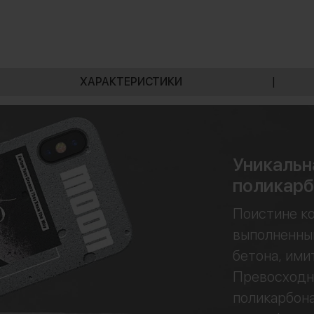
ХАРАКТЕРИСТИКИ
|
Уникальн
поликарб
Поистине ко
выполненный
бетона, им
Превосходна
поликарбона