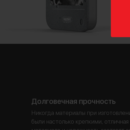
Долговечная прочность
Никогда материалы при изготовлени
были настолько крепкими, отличная