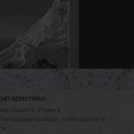
ратеристики:
местимость: iPhone X
бинация материалов: поликорбанат и
он