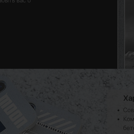
абыть вас о
Ха
Сов
Ком
бет