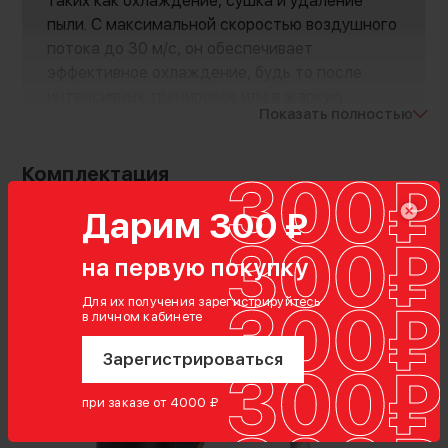
таких как охлаждение, сушка и удаление
пыли. С максимальной скоростью воздушного
потока до 30 м/с, он обеспечивает
эффективное охлаждение, будь то после
интенсивных тренировок или в жаркую
Показать полностью
погоду. Компактные размеры и вес - 310 г
делают его идеальным вариантом для
повседневного использования
Комплектация
воздуходувка
Дарим 300 ₽
насадка
кабель Type-C
на первую покупку
чехол
Для их получения зарегистрируйтесь
в личном кабинете
Зарегистрироваться
при заказе от 4000 ₽
Продуманная конструкция