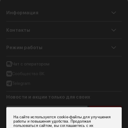
Информация
Контакты
Режим работы
Чат с оператором
Сообщество ВК
Telegram
Новости и акции только для своих
Подписаться
На сайте используются cookie-файлы для улучшения
Согласен на обработку персональных данных
работы и повышения удобства. Продолжая
пользоваться сайтом, вы соглашаетесь с их