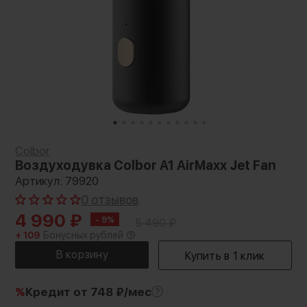
Colbor
Воздуходувка Colbor A1 AirMaxx Jet Fan
Артикул: 79920
0 отзывов
4 990
₽
- 9%
5 490
₽
+ 109
Бонусных рублей
%
Кредит
от 748 ₽/мес