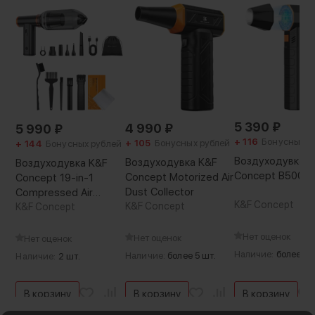
слабо освещенные помещения. Независимо
подсветка
от ваших потребностей вентилятор будет
выдавать 100000 об/мин, обеспечивая вас
мощным потоком воздуха
5 390
₽
4 990
₽
5 990
₽
+ 116
Бонусных р
+ 105
Бонусных рублей
+ 144
Бонусных рублей
Воздуходувка K
Воздуходувка K&F
Воздуходувка K&F
Concept B500M
Concept Motorized Air
Concept 19-in-1
Dust Collector
Compressed Air
K&F Concept
K&F Concept
Duster
K&F Concept
Нет оценок
Нет оценок
Нет оценок
Наличие:
более 5 
Наличие:
более 5 шт.
Наличие:
2 шт.
В корзину
В корзину
В корзину