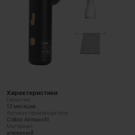
Устройство изготовлено из прочного
авиационного алюминия, что гарантирует его
долговечность и устойчивость к
повреждениям. AirMaxx A1 оснащен
аккумулятором емкостью 1100 мАч, который
поддерживает до 15 минут работы при
полной мощности. Бесступенчатая
регулировка скорости позволяет выбрать
оптимальный режим работы, а наличие Type-
C входа обеспечивает быструю и удобную
зарядку устройства
Характеристики
Гарантия:
12 месяцев
Артикул производителя:
Colbor AirmaxxA1
Материал:
алюминий