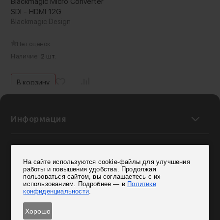
Blackmagic Micro Converter
SDI - HDMI 12G
Blackmagic Design
Нет оценок
Наличие:
2 шт.
В корзину
Информация
Контакты
На сайте используются cookie-файлы для улучшения
работы и повышения удобства. Продолжая
пользоваться сайтом, вы соглашаетесь с их
Режим работы
использованием. Подробнее — в
Политике
конфиденциальности
.
Чат с оператором
Хорошо