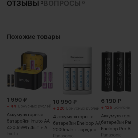
ОТЗЫВЫ
ВОПРОСЫ
0
0
Похожие товары
1 990
₽
6 190
₽
10 990
₽
+ 44
Бонусных рублей
+ 125
Бонусных р
+ 220
Бонусных рублей
Аккумуляторные
Аккумуляторные
4 аккумуляторных
батарейки Imuto AA
батарейки Panas
батарейки Eneloop AA
4200mWh 4шт + AAA
Eneloop Pro AA 
2000mah + зарядное
1300mWh 4шт +
Imuto
4BP (4 шт)
Panasonic
устройство Panasonic
Panasonic