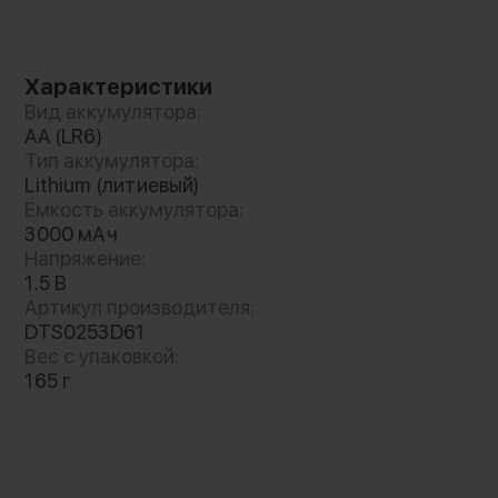
удобный кейс для хранения. Разработаны для
радиосистемы Deity THEOS
Характеристики
Вид аккумулятора:
AA (LR6)
Тип аккумулятора:
Lithium (литиевый)
Ёмкость аккумулятора:
3000 мАч
Напряжение:
1.5 В
Артикул производителя:
DTS0253D61
Вес с упаковкой:
165 г