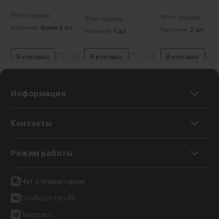
зарядный кейс
Smart-Quick Charger
Нет оценок
Нет оценок
Нет оценок
Наличие:
более 5 шт.
Наличие:
2 шт.
Наличие:
1 шт.
В корзину
В корзину
В корзину
Информация
Контакты
Режим работы
Чат с оператором
Сообщество ВК
Telegram