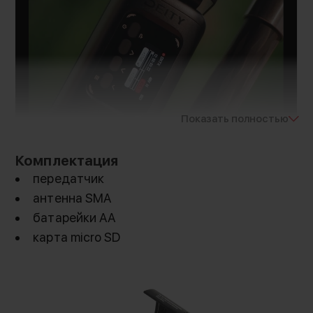
Показать полностью
Комплектация
передатчик
антенна SMA
батарейки АА
карта micro SD
Беспроводное подключение XLR
микрофона
DXTX - передатчик системы Theos, который