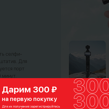
ить селфи-
 штатив. Для
уется порт
 минут.
cket 3.
Дарим 300 ₽
на первую покупку
Для их получения зарегистрируйтесь