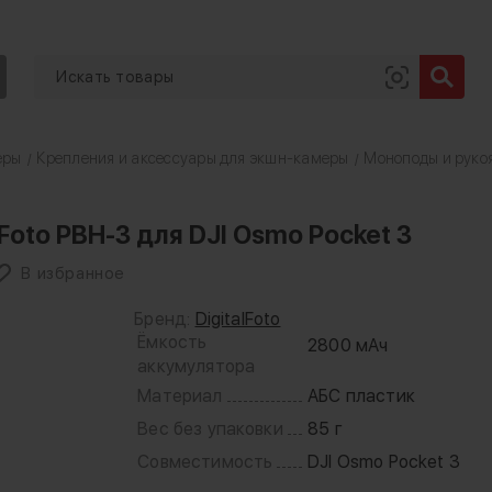
еры
Крепления и аксессуары для экшн-камеры
Моноподы и руко
/
/
Foto PBH-3 для DJI Osmo Pocket 3
В избранное
Бренд:
DigitalFoto
Ёмкость
2800 мАч
аккумулятора
Материал
АБС пластик
Вес без упаковки
85 г
Совместимость
DJI Osmo Pocket 3