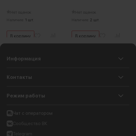
рабочая температура: 5 ~ 40 °C
вход: 17.6 В, 0-5.7 А
Нет оценок
Нет оценок
Наличие:
1 шт.
Наличие:
2 шт.
В корзину
В корзину
Информация
Контакты
Режим работы
Чат с оператором
Сообщество ВК
Telegram