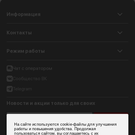
Информация
Контакты
Режим работы
Чат с оператором
Сообщество ВК
Telegram
Новости и акции только для своих
Подписаться
На сайте используются cookie-файлы для улучшения
Согласен на обработку персональных данных
работы и повышения удобства. Продолжая
пользоваться сайтом, вы соглашаетесь с их