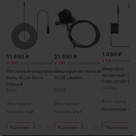
1 490
₽
11 990
₽
21 850
₽
+ 34
Бонусных р
+ 303
Бонусных рублей
+ 397
Бонусных рублей
Микрофон
Петличный микрофон
Микрофон петличный
петличный CoM
Deity W.Lav Micro
RODE Lavalier
CVM-V01SP 6м
Чёрный
CoMica
Deity
RODE
Нет оценок
Нет оценок
Нет оценок
Поступление: ско
Наличие:
1 шт.
Наличие:
2 шт.
В корзину
В корзину
Предзаказ