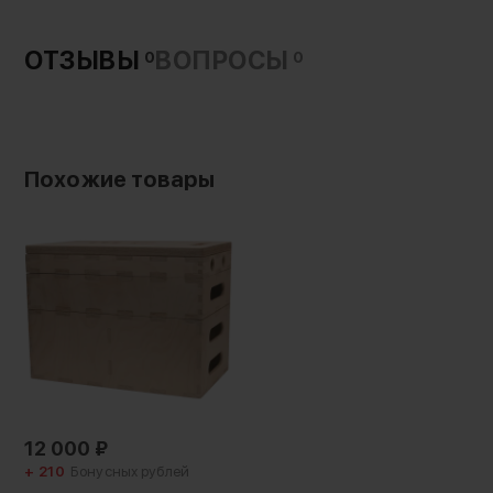
обработка сохраняет целостность дерева
при интенсивной эксплуатации в павильоне и
ОТЗЫВЫ
ВОПРОСЫ
0
0
на природе
4 варианта:
Похожие товары
Отсутствие выступающего крепежа
позволяет ставить ящики друг на друга без
перекосов. Каждый эплбокс имеет площадь
50 на 30 см, а модели отличаются высотой:
Pancake - доска 2.4 см
Quarter - низкий ящик 5 см
Half - средний размер 10 см
Full - самый объёмный бокс 20 см
12 000
₽
+ 210
Бонусных рублей