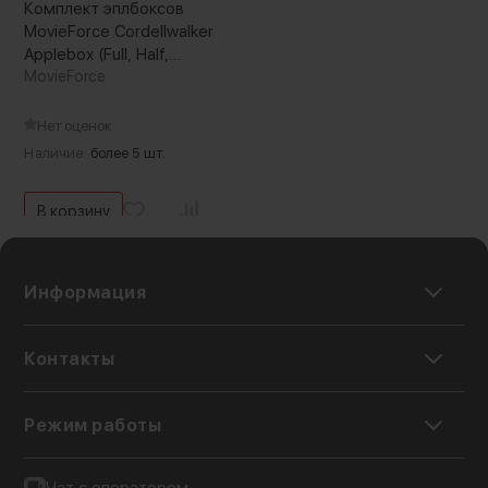
Комплект эплбоксов
MovieForce Cordellwalker
Applebox (Full, Half,
Quarter, Pancake)
MovieForce
Нет оценок
Наличие:
более 5 шт.
В корзину
Информация
Контакты
Режим работы