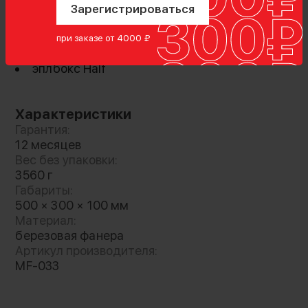
Зарегистрироваться
Показать полностью
при заказе от 4000 ₽
Комплектация
эплбокс Half
Эплбоксы MovieForce Cordellwalker
представляют собой универсальные ящики -
Характеристики
подставки, используемые на площадке для
Гарантия:
придания высоты актёрам, осветительному
12 месяцев
оборудованию или камере. Материалом
Вес без упаковки:
служит берёзовая фанера класса II/II
3560 г
Габариты:
толщиной 12 мм, а гладкая отшлифованная
500 × 300 × 100 мм
поверхность безопасна для рук и реквизита.
Материал:
Их ключевая особенность заключается в
березовая фанера
сборке исключительно на клей без
Артикул производителя:
применения гвоздей, штифтов или саморезов.
MF-033
Каждый элемент пропитан специальным
маслом, которое предотвращает впитывание
влаги, загрязнений и развитие гниения. Такая