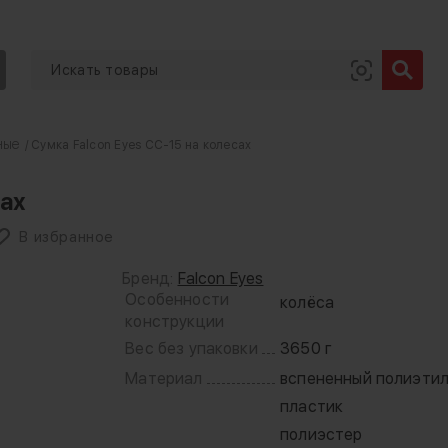
ные
/ Сумка Falcon Eyes CC-15 на колесах
сах
В избранное
Бренд:
Falcon Eyes
Особенности
колёса
конструкции
Вес без упаковки
3650 г
Материал
вспененный полиэти
пластик
полиэстер