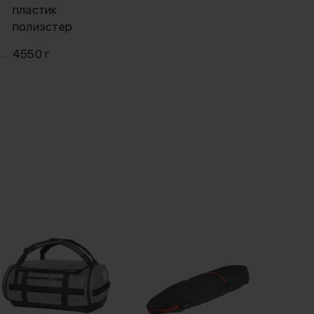
пластик
полиэстер
4550 г