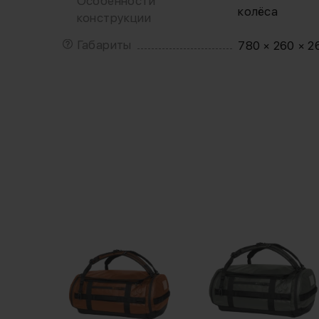
Особенности
колёса
конструкции
Габариты
780 × 260 × 2
ек