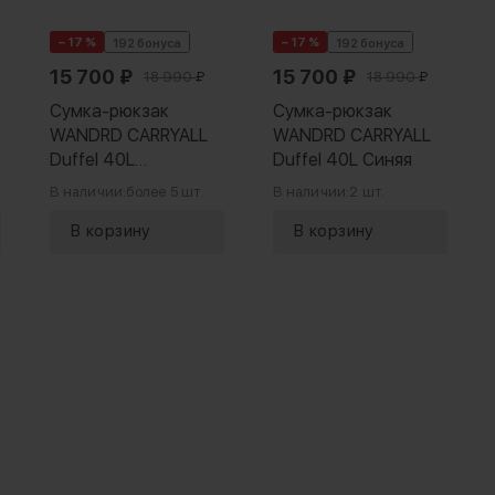
− 17 %
− 17 %
192 бонуса
192 бонуса
15 700
₽
15 700
₽
18 990
₽
18 990
₽
Сумка-рюкзак
Сумка-рюкзак
WANDRD CARRYALL
WANDRD CARRYALL
Duffel 40L
Duffel 40L Синяя
Фиолетовая
В наличии:
более 5 шт.
В наличии:
2 шт.