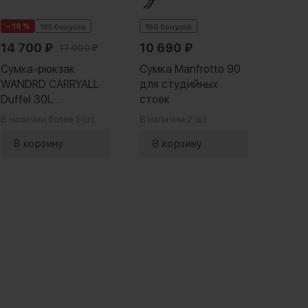
− 18 %
185 бонусов
156 бонусов
151 бо
14 700
₽
10 690
₽
6 5
17 990
₽
Сумка-рюкзак
Сумка Manfrotto 90
Сумк
WANDRD CARRYALL
для студийных
Light
Duffel 30L
стоек
Фиолетовая
В наличии:
более 5 шт.
В наличии:
2 шт.
В нали