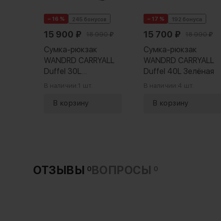
T7010
− 16 %
− 17 %
245 бонусов
192 бонуса
15 900
₽
15 700
₽
18 990
₽
18 990
₽
Сумка-рюкзак
Сумка-рюкзак
WANDRD CARRYALL
WANDRD CARRYALL
Duffel 30L
Duffel 40L Зелёная
Оранжевая
В наличии:
1 шт.
В наличии:
4 шт.
ОТЗЫВЫ
ВОПРОСЫ
0
0