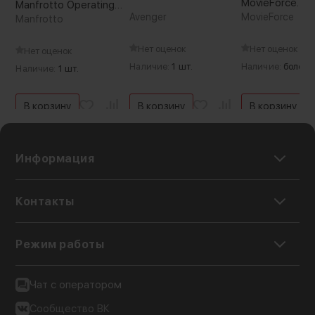
MovieForce
Manfrotto Operating
Avenger
NormanBates 
MovieForce
1.4 - 4.0 м
Manfrotto
boom Чёрный
Нет оценок
Нет оценок
Нет оценок
Наличие:
1 шт.
Наличие:
более 5
Наличие:
1 шт.
В корзину
В корзину
В корзину
Информация
Контакты
Режим работы
Чат с оператором
Сообщество ВК