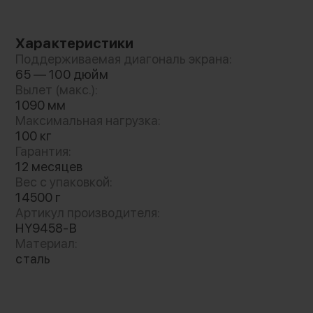
Регулировка и монтаж
Характеристики
Кронштейн обеспечивает поворот на 180°,
Поддерживаемая диагональ экрана:
наклон на 12° вниз и 5° вверх, а также
65 — 100 дюйм
выравнивание по уровню (±3°). Монтируется
Вылет (макс.):
на деревянные каркасные стены (шаг стоек
1090 мм
Максимальная нагрузка:
30/40/61 см) или твердые основания (бетон,
100 кг
кирпич). Установка занимает до 30 минут
Гарантия:
благодаря шаблону для сверления и
12 месяцев
детальной инструкции. Оптимален для
Вес с упаковкой:
углового размещения и установки над
14500 г
камином. Не предназначен для гипсокартона
Артикул производителя:
без опоры
HY9458-B
Материал:
сталь