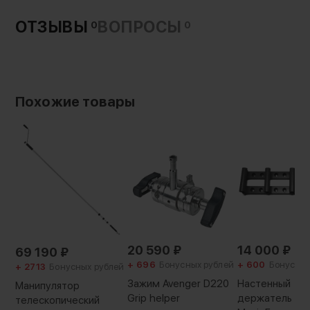
ОТЗЫВЫ
ВОПРОСЫ
0
0
Похожие товары
20 590
₽
14 000
₽
69 190
₽
+ 696
Бонусных рублей
+ 600
Бонусных
+ 2713
Бонусных рублей
Зажим Avenger D220
Настенный
Манипулятор
Grip helper
держатель
телескопический