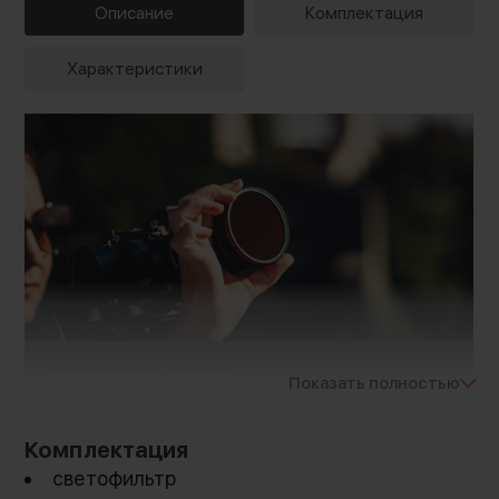
Описание
Комплектация
Характеристики
Идеальный кадр
Показать полностью
Оптическое стекло переменно-нейтральной
Комплектация
плотности позволяет сократить
светофильтр
светопропускаемость при избыточном