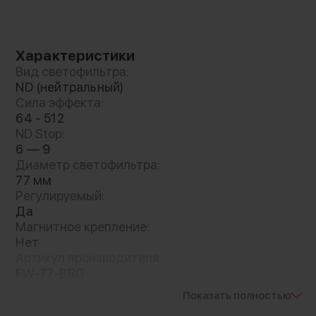
легко очистить, если в процессе работы оно
испачкалось
Характеристики
Вид светофильтра:
ND (нейтральный)
Сила эффекта:
64 - 512
ND Stop:
6 — 9
Диаметр светофильтра:
77 мм
Регулируемый:
Да
Магнитное крепление:
Нет
Артикул производителя:
FW-77-BRG
Страна-производитель:
Показать полностью
Китай