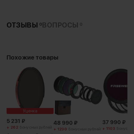
Гарантия:
12 месяцев
Вес с упаковкой:
300 г
ОТЗЫВЫ
ВОПРОСЫ
0
0
Похожие товары
Уценка
5 231
₽
37 990
₽
48 990
₽
+ 262
Бонусных рублей
+ 1103
Бонусных
+ 1230
Бонусных рублей