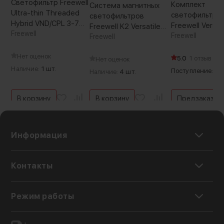
Светофильтр Freewell
Комплект
Система магнитных
Ultra-thin Threaded
светофильтро
светофильтров
Hybrid VND/CPL 3-7
Freewell Versat
Freewell K2 Versatile
Stop 82мм
Freewell
Magnetic VND
Freewell
Magnetic
Freewell
(Уцененный кат.Б)
Нет оценок
5.0
1 отзыв
Нет оценок
Наличие:
1 шт.
Поступление: ск
Наличие:
4 шт.
В корзину
В корзину
Предзаказ
Информация
Контакты
Режим работы