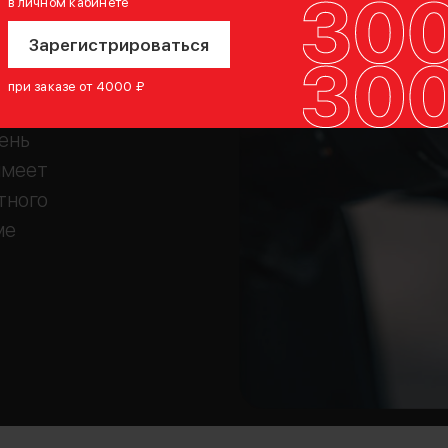
в личном кабинете
м покрытием,
Зарегистрироваться
венную
е
при заказе от 4000 ₽
 кадры и
ень
имеет
тного
ме