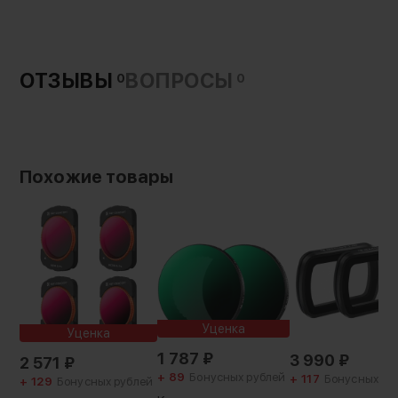
Страна-производитель:
Китай
Гарантия:
12 месяцев
ОТЗЫВЫ
ВОПРОСЫ
0
0
Вес с упаковкой:
99 г
Похожие товары
Уценка
Уценка
1 787
₽
3 990
₽
2 571
₽
+ 89
Бонусных рублей
+ 117
Бонусных ру
+ 129
Бонусных рублей