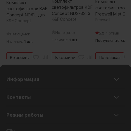
Комплект
Комплект
Комплект
светофильтров K&F
светофильтров
светофильтров K&F
Concept ND2-32, 32-
Freewell Mist 2-P
Concept ND/PL для
512 для DJI Osmo
K&F Concept
для DJI Osmo Po
Freewell
DJI Osmo Pocket 3
K&F Concept
Action 5 Pro/4/3
3 (2шт)
(4шт) (Уцененный
(2шт) (Уцененный
Нет оценок
кат.Б)
5.0
1 отзыв
Нет оценок
кат.Б)
Наличие:
1 шт.
Поступление: скор
Наличие:
1 шт.
В корзину
В корзину
Предзаказ
Информация
Контакты
Режим работы