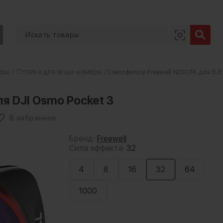
еры
Оптика для экшн-камеры
/
/ Светофильтр Freewell ND32/PL для DJI
я DJI Osmo Pocket 3
В избранное
Бренд:
Freewell
Сила эффекта:
32
4
8
16
32
64
1000