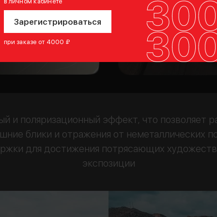
в личном кабинете
Зарегистрироваться
при заказе от 4000 ₽
ый и поляризационный эффект, что позволяет
лишние блики и отражения от неметаллических п
ержки для достижения потрясающих художест
экспозиции