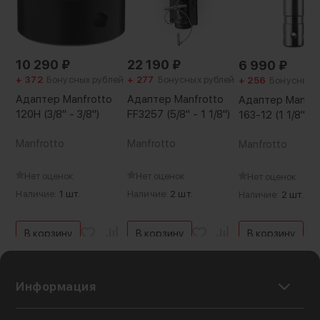
10 290
₽
22 190
₽
6 990
₽
+ 372
Бонусных рублей
+ 277
Бонусных рублей
+ 256
Бонусных 
Адаптер Manfrotto
Адаптер Manfrotto
Адаптер Manfro
120H (3/8" - 3/8")
FF3257 (5/8" - 1 1/8")
163-12 (1 1/8" - 
Manfrotto
Manfrotto
Manfrotto
Нет оценок
Нет оценок
Нет оценок
Наличие:
1 шт.
Наличие:
2 шт.
Наличие:
2 шт.
В корзину
В корзину
В корзину
Информация