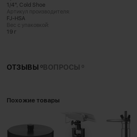
оснащения с винтовым креплением 1/4" на
1/4", Cold Shoe
холодный башмак
Артикул производителя:
FJ-HSA
Вес с упаковкой:
19 г
ОТЗЫВЫ
ВОПРОСЫ
0
0
Похожие товары