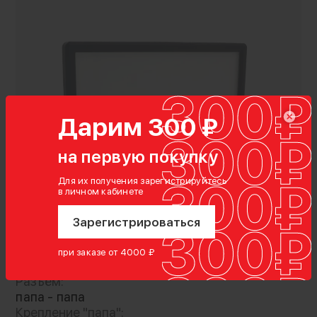
Дарим 300 ₽
на первую покупку
Для их получения зарегистрируйтесь
в личном кабинете
Характеристики
Гарантия:
Зарегистрироваться
12 месяцев
Тип крепления:
при заказе от 4000 ₽
крепление
Разъём:
папа - папа
Крепление - переходник для установки
Крепление "папа":