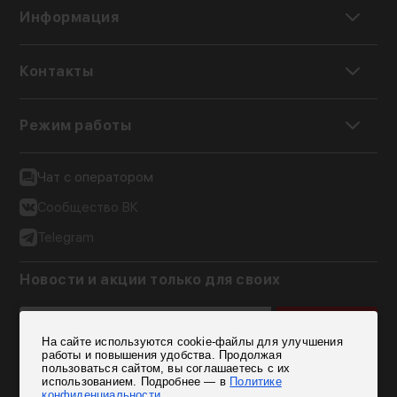
Информация
Контакты
Режим работы
Чат с оператором
Сообщество ВК
Telegram
Новости и акции только для своих
Подписаться
На сайте используются cookie-файлы для улучшения
Согласен на обработку персональных данных
работы и повышения удобства. Продолжая
пользоваться сайтом, вы соглашаетесь с их
использованием. Подробнее — в
Политике
конфиденциальности
.