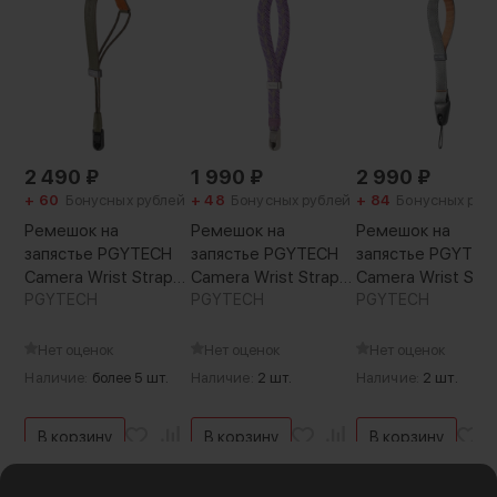
2 490
₽
1 990
₽
2 990
₽
+ 60
Бонусных рублей
+ 48
Бонусных рублей
+ 84
Бонусных руб
Ремешок на
Ремешок на
Ремешок на
запястье PGYTECH
запястье PGYTECH
запястье PGYTEC
Camera Wrist Strap
Camera Wrist Strap
Camera Wrist Stra
Slim Vintage Зелёный
PGYTECH
Slim Trendy Лиловый
PGYTECH
Серый
PGYTECH
Нет оценок
Нет оценок
Нет оценок
Наличие:
более 5 шт.
Наличие:
2 шт.
Наличие:
2 шт.
В корзину
В корзину
В корзину