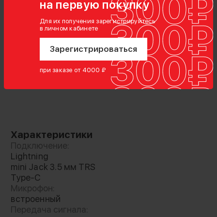
на первую покупку
Для их получения зарегистрируйтесь
в личном кабинете
Зарегистрироваться
при заказе от 4000 ₽
Подойдет для любого устройства
В серии выпущено несколько вариантов
комплектации для подключения к различным
устройствам для записи звука:
Характеристики
Подключение:
приёмник Camera позволяет подключить
Lightning
радиосистему к камере, рекордеру или
mini Jack 3.5 мм TRS
компьютеру через провод mini Jack
Type-C
3.5mm TRS, либо к iOs гаджетам с
Микрофон:
Lightning входом при помощи провода
встроенный
Передача сигнала:
(комплект Combo)