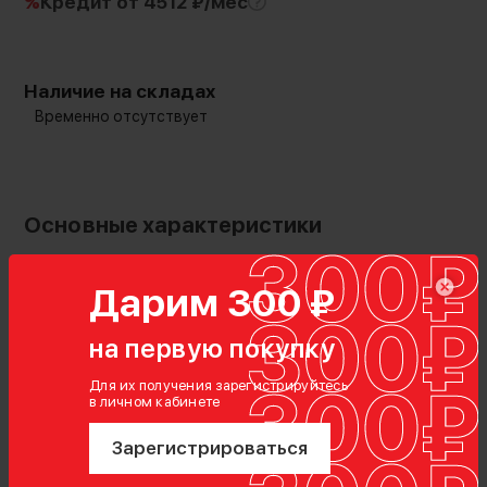
%
Кредит
от 4512 ₽/мес
Наличие на складах
Временно отсутствует
Основные характеристики
Дарим 300 ₽
Описание
Характеристики
на первую покупку
Для их получения зарегистрируйтесь
в личном кабинете
Зарегистрироваться