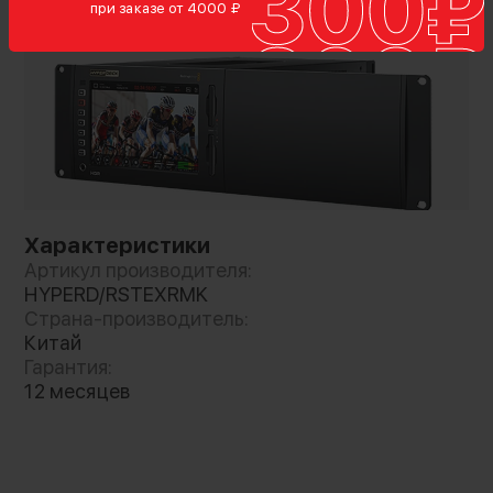
при заказе от 4000 ₽
Характеристики
Артикул производителя:
HYPERD/RSTEXRMK
Страна-производитель:
Китай
Гарантия:
12 месяцев
Комплект для установки двух рекордеров
HyperDeck Extreme 8K HDR или блоков
HyperDeck Extreme Control в стойку с
оборудованием или мобильный комплект