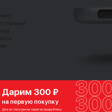
оната
т стильный
фона
порты
ния
Дарим 300 ₽
на первую покупку
Для их получения зарегистрируйтесь