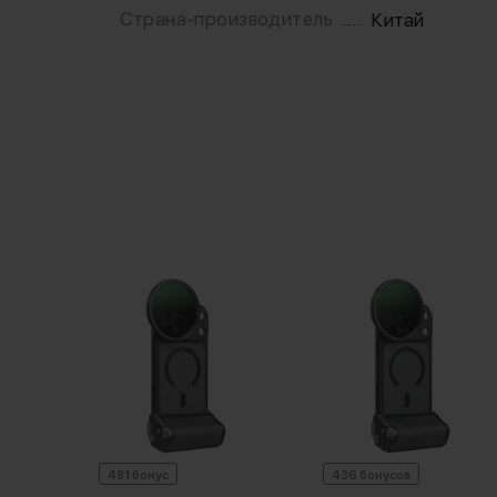
Страна-производитель
Китай
ronos
ля
Белый
481 бонус
436 бонусов