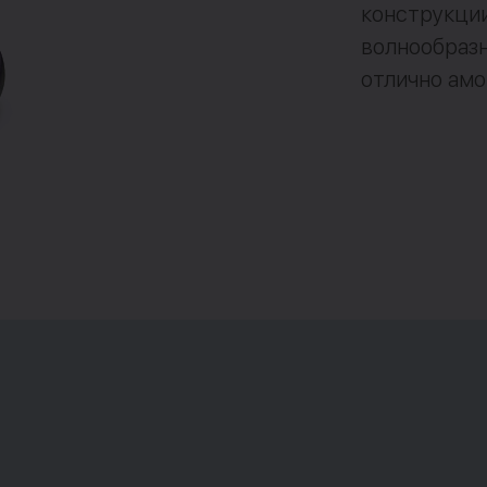
конструкции
волнообраз
отлично ам