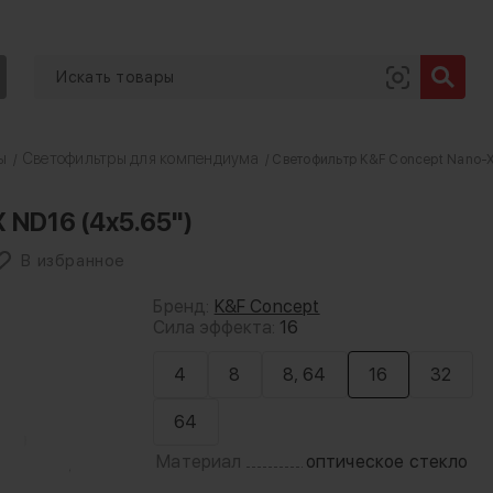
ы
Светофильтры для компендиума
/
/ Светофильтр K&F Concept Nano-X
 ND16 (4x5.65")
В избранное
Бренд:
K&F Concept
Сила эффекта:
16
4
8
8, 64
16
32
64
Материал
оптическое стекло