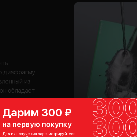
ять
ю диафрагму
вленный из
 он обладает
ки, а также
Дарим 300 ₽
маслу, что
на первую покупку
бы
Для их получения зарегистрируйтесь