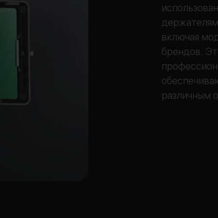
использован
держателями
включая моде
брендов. Эт
профессион
обеспечива
различным 