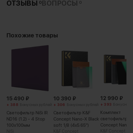
ОТЗЫВЫ
ВОПРОСЫ
0
0
решение для авторов, стремящихся
подчеркнуть динамику сцен или придать
изображению холодный драматичный
оттенок. В комплекте — кожаный чехол с
мягкой подкладкой, который защищает
Похожие товары
стекло при транспортировке. Легкий вес и
компактность позволяют использовать
фильтр как в студии, так и на локациях, где
важен каждый творческий нюанс
12 990
₽
15 490
₽
10 390
₽
+ 393
Бонусных 
+ 388
Бонусных рублей
+ 306
Бонусных рублей
Комплект
Светофильтр NiSi IR
Светофильтр K&F
светофильтров
ND16 (1.2) - 4 Stop
Concept Nano-X Black
Concept Nano-
100x100мм
soft 1/8 (4x5.65")
ND8+ND64 (4x5
K&F Concept
NiSi
K&F Concept