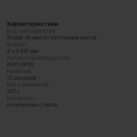
Характеристики
Вид светофильтра:
Streak (блики от источника света)
Формат:
4 x 5.65" мм
Артикул производителя:
KF01.2453
Гарантия:
12 месяцев
Вес с упаковкой:
357 г
Материал:
Художественные искажения и
оптическое стекло
практичный дизайн
Фильтр создает анаморфные синие полосы,
добавляя кадрам эффекты размытия,
свечения и кинематографичной глубины. Это