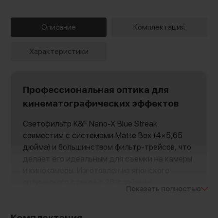
Описание
Комплектация
Характеристики
Профессиональная оптика для
кинематографических эффектов
Светофильтр K&F Nano-X Blue Streak
совместим с системами Matte Box (4×5,65
дюйма) и большинством фильтр-трейсов, что
делает его идеальным для съемки на камеры
и кинокамеры. Изготовлен из японского
оптического стекла с 28-слойным
Показать полностью
мультипросветлением, которое снижает
отражения до 0,2% и устраняет блики,
Комплектация
сохраняя контраст и детализацию.