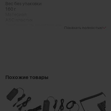
Вес без упаковки:
160 г
Материал:
АБС пластик
Особенности конструкции:
Показать полностью
адаптер NP-F
Подключение:
DC 5.5/2.1 мм
Вход:
7,2 - 8,4В/2A
Выход:
6 - 8,4 В
Длина кабеля:
500 мм
Похожие товары