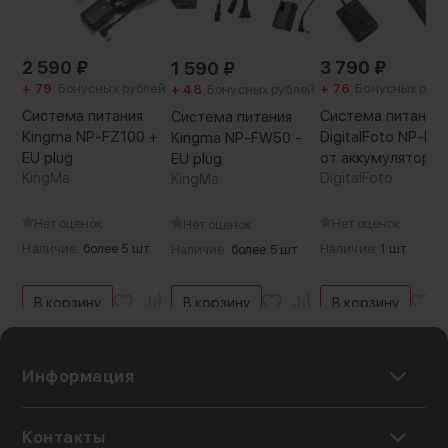
2 590
₽
3 790
₽
1 590
₽
+ 79
Бонусных рублей
+ 76
Бонусных руб
+ 48
Бонусных рублей
Система питания
Система питания
Система питания
Kingma NP-FZ100 +
DigitalFoto NP-F
Kingma NP-FW50 -
EU plug
от аккумулятора
EU plug
KingMa
NP-F970
DigitalFoto
KingMa
Нет оценок
Нет оценок
Нет оценок
Наличие:
более 5 шт.
Наличие:
1 шт.
Наличие:
более 5 шт.
В корзину
В корзину
В корзину
Информация
Контакты