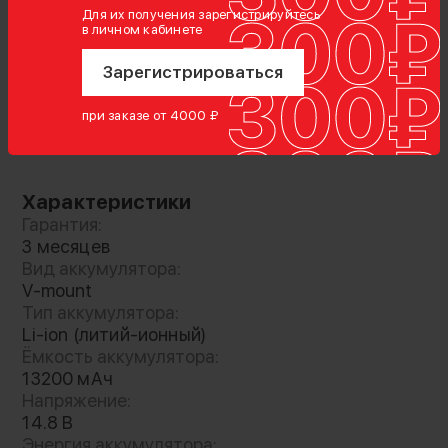
Для их получения зарегистрируйтесь
в личном кабинете
Зарегистрироваться
при заказе от 4000 ₽
Показать полностью
Характеристики
Гарантия:
3 месяцев
Вид аккумулятора:
V-mount
Тип аккумулятора:
Li-ion (литий-ионный)
Литий-ионный аккумулятор с креплением V-
Ёмкость аккумулятора:
Mount для профессиональной техники.
13200 мАч
Батарея имеет контакты из чистой меди для
Напряжение:
более эффективной работы, и корпус из
14.8 В
жаростойкого АБС пластика. На корпусе
Энергия аккумулятора: