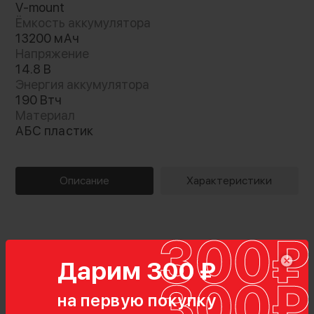
V-mount
Ёмкость аккумулятора
13200 мАч
Напряжение
14.8 В
Энергия аккумулятора
190 Втч
Материал
АБС пластик
Описание
Характеристики
Дарим 300 ₽
на первую покупку