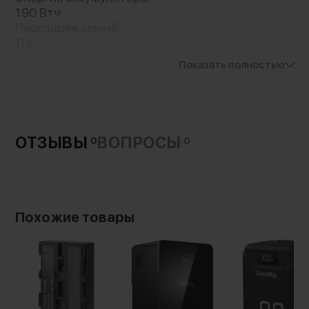
присутствует индикатор уровня заряда и
190 Втч
Перезаряжаемый:
кнопка включения
Да
Порты:
Показать полностью
D-Tap (P-Tap)
USB
Вход:
16.8 В/ 6А
Выход D-Tap:
ОТЗЫВЫ
ВОПРОСЫ
0
0
16.8В, 80 Вт/6 А
Выход USB:
5В, 10Вт/2.1 А
Артикул производителя:
BP-190WS
Похожие товары
Габариты:
152 × 96 × 56 мм
Материал:
АБС пластик
Вес без упаковки:
1100 г