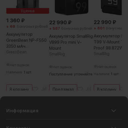
Страна-производитель:
Китай
Уценка
Вес с упаковкой:
1 360
₽
1130 г
22 990
₽
22 990
₽
+ 68
Бонусных рублей
+ 601
Бонусных р
+ 587
Бонусных рублей
Аккумулятор
Аккумулятор Sma
Аккумулятор SmallRig
GreenBean NP-F550
T99 V-Mount Trip
VB99 Pro mini V-
3350 мАч
Proof 98.872Wh
Mount
(Уцененный кат.А)
GreenBean
SmallRig
SmallRig
Нет оценок
Нет оценок
Нет оценок
Наличие:
1 шт.
Наличие:
1 шт.
Поступление: уточняйте
В корзину
Предзаказ
В корзину
Информация