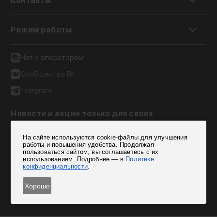
Контакты
Режим работы
Чат с оператором
Сообщество ВК
Telegram
Новости и акции только для своих
Подписаться
На сайте используются cookie-файлы для улучшения
работы и повышения удобства. Продолжая
пользоваться сайтом, вы соглашаетесь с их
Согласен на обработку персональных данных
использованием. Подробнее — в
Политике
конфиденциальности
.
Хорошо