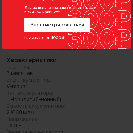
Для их получения зарегистрируйтесь
в личном кабинете
Зарегистрироваться
при заказе от 4000 ₽
Характеристики
Гарантия:
3 месяцев
Вид аккумулятора:
V-mount
Литий-ионный аккумулятор с креплением V-
Тип аккумулятора:
Mount для профессиональной техники.
Li-ion (литий-ионный)
Батарея имеет контакты из чистой меди для
Ёмкость аккумулятора:
21000 мАч
более эффективной работы, и корпус из
Напряжение:
жаростойкого АБС пластика. На корпусе
14.8 В
присутствует индикатор уровня заряда и
Энергия аккумулятора: