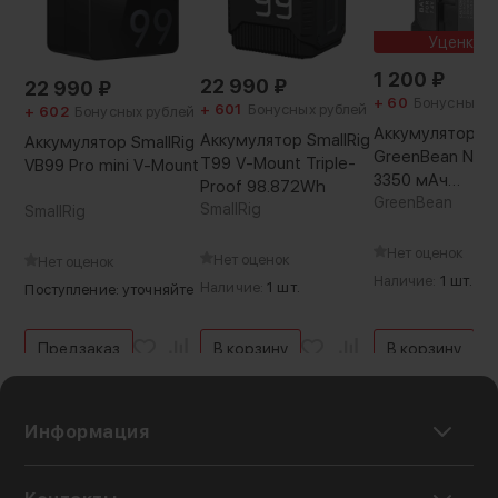
1615 г
Уценка
1 200
₽
22 990
₽
22 990
₽
+ 60
Бонусных р
+ 601
Бонусных рублей
+ 602
Бонусных рублей
Аккумулятор
Аккумулятор SmallRig
Аккумулятор SmallRig
GreenBean NP-
T99 V-Mount Triple-
VB99 Pro mini V-Mount
3350 мАч
Proof 98.872Wh
(Уцененный кат.
GreenBean
SmallRig
SmallRig
Нет оценок
Нет оценок
Нет оценок
Наличие:
1 шт.
Наличие:
1 шт.
Поступление: уточняйте
Предзаказ
В корзину
В корзину
Информация