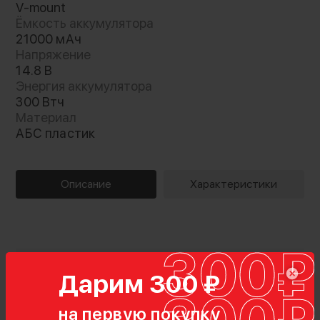
V-mount
Ёмкость аккумулятора
21000 мАч
Напряжение
14.8 В
Энергия аккумулятора
300 Втч
Материал
АБС пластик
Описание
Характеристики
Дарим 300 ₽
на первую покупку