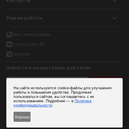
Контакты
Режим работы
Чат с оператором
Сообщество ВК
Telegram
Новости и акции только для своих
Подписаться
На сайте используются cookie-файлы для улучшения
Согласен на обработку персональных данных
работы и повышения удобства. Продолжая
пользоваться сайтом, вы соглашаетесь с их
использованием. Подробнее — в
Политике
конфиденциальности
.
Хорошо