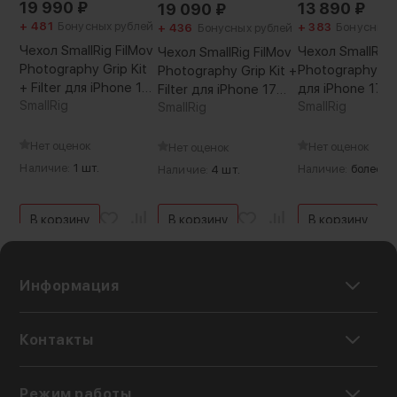
19 990
₽
13 890
₽
19 090
₽
+ 481
Бонусных рублей
+ 383
Бонусных 
+ 436
Бонусных рублей
Чехол SmallRig FilMov
Чехол SmallRig 
Чехол SmallRig FilMov
Photography Grip Kit
Photography Gri
Photography Grip Kit +
+ Filter для iPhone 17
для iPhone 17 P
Filter для iPhone 17
Pro Max
SmallRig
SmallRig
Pro
SmallRig
Нет оценок
Нет оценок
Нет оценок
Наличие:
1 шт.
Наличие:
более 5 
Наличие:
4 шт.
В корзину
В корзину
В корзину
Информация
Контакты
Режим работы