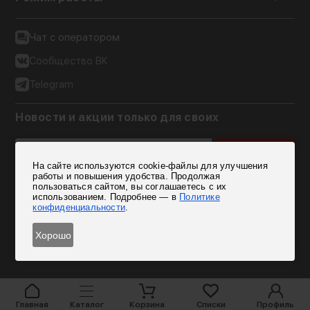
Чат с оператором
Сообщество ВК
Telegram
Новости и акции только для своих
Подписаться
На сайте используются cookie-файлы для улучшения
Согласен на обработку персональных данных
работы и повышения удобства. Продолжая
пользоваться сайтом, вы соглашаетесь с их
использованием. Подробнее — в
Политике
конфиденциальности
.
Хорошо
Главная
Каталог
Корзина
Списки
Профиль