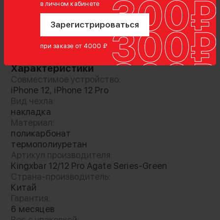
в личном кабинете
Зарегистрироваться
Показать полностью
при заказе от 4000 ₽
Характеристики
Совместимое устройство:
iPhone 12, iPhone 12 Pro
Вид чехла:
накладка
Материал:
Конструкция состоит из термополиуретана и
поликарбонат
поликарбоната. Экран и камеры защищены
термополиуретан
выступами, но при этом не ограничен доступ
Артикул производителя:
к клавишам и порту
Kingxbar 12/12 Pro Agate Series-Green
Страна-производитель:
Китай
Гарантия:
6 месяцев
Вес с упаковкой: