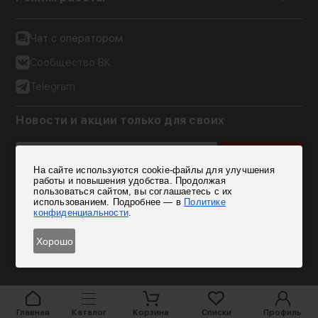
Чат с оператором
Сообщество ВК
Telegram
Новости и акции только для своих
Подписаться
На сайте используются cookie-файлы для улучшения
Согласен на обработку персональных данных
работы и повышения удобства. Продолжая
пользоваться сайтом, вы соглашаетесь с их
использованием. Подробнее — в
Политике
конфиденциальности
.
Хорошо
Главная
Каталог
Корзина
Списки
Профиль