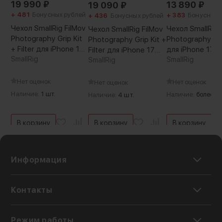
19 990
₽
13 890
₽
19 090
₽
+ 481
Бонусных рублей
+ 383
Бонусных 
+ 436
Бонусных рублей
Чехол SmallRig FilMov
Чехол SmallRig 
Чехол SmallRig FilMov
Photography Grip Kit
Photography Gri
Photography Grip Kit +
+ Filter для iPhone 17
для iPhone 17 P
Filter для iPhone 17
Pro Max
SmallRig
SmallRig
Pro
SmallRig
Нет оценок
Нет оценок
Нет оценок
Наличие:
1 шт.
Наличие:
более 5 
Наличие:
4 шт.
В корзину
В корзину
В корзину
Информация
Контакты
Режим работы