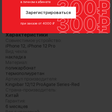
в личном кабинете
Зарегистрироваться
Показать полностью
при заказе от 4000 ₽
Характеристики
Совместимое устройство:
iPhone 12, iPhone 12 Pro
Вид чехла:
накладка
Материал:
Конструкция состоит из термополиуретана и
поликарбонат
поликарбоната. Экран и камеры защищены
термополиуретан
выступами, но при этом не ограничен доступ
Артикул производителя:
к клавишам и порту
Kingxbar 12/12 ProAgate Series-Red
Страна-производитель:
Китай
Гарантия:
6 месяцев
Вес с упаковкой: