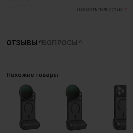
не сделает его тяжелее
6 месяцев
Показать полностью
Вес с упаковкой:
200 г
Аксессуар защитит заднюю стенку
смартфона от царапин и потертостей, но при
этом у вас будет полный доступ ко всем
портам и кнопкам
ОТЗЫВЫ
ВОПРОСЫ
0
0
Похожие товары