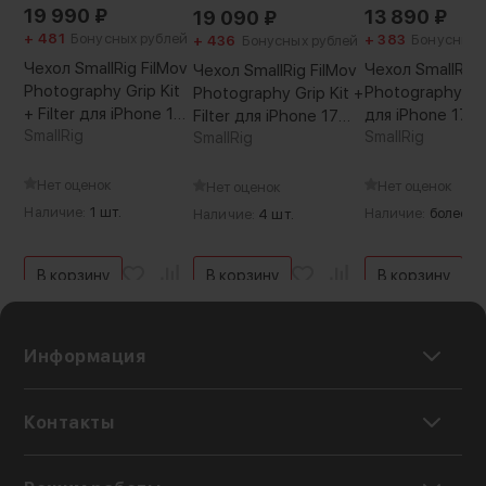
19 990
₽
13 890
₽
19 090
₽
+ 481
Бонусных рублей
+ 383
Бонусных 
+ 436
Бонусных рублей
Чехол SmallRig FilMov
Чехол SmallRig 
Чехол SmallRig FilMov
Photography Grip Kit
Photography Gri
Photography Grip Kit +
+ Filter для iPhone 17
для iPhone 17 P
Filter для iPhone 17
Pro Max
SmallRig
SmallRig
Pro
SmallRig
Нет оценок
Нет оценок
Нет оценок
Наличие:
1 шт.
Наличие:
более 5 
Наличие:
4 шт.
В корзину
В корзину
В корзину
Информация
Контакты