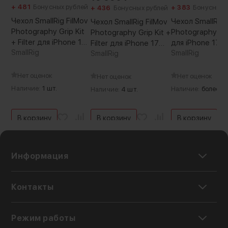
+ 481
Бонусных рублей
+ 383
Бонусных 
+ 436
Бонусных рублей
Чехол SmallRig FilMov
Чехол SmallRig 
Чехол SmallRig FilMov
Photography Grip Kit
Photography Gri
Photography Grip Kit +
+ Filter для iPhone 17
для iPhone 17 P
Filter для iPhone 17
Pro Max
SmallRig
SmallRig
Pro
SmallRig
Нет оценок
Нет оценок
Нет оценок
Наличие:
1 шт.
Наличие:
более 5 
Наличие:
4 шт.
В корзину
В корзину
В корзину
Информация
Контакты
Режим работы