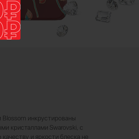
 Blossom инкрустированы
ми кристаллами Swarovski, с
 качеству и яркости блеска не