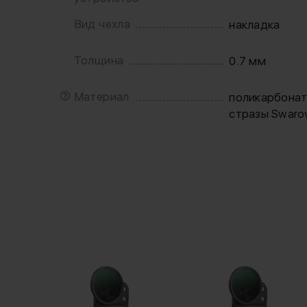
Вид чехла
накладка
Толщина
0.7 мм
Материал
поликарбона
стразы Swarov