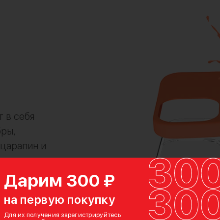
 в себя
ры,
царапин и
ата и
ым
Дарим 300 ₽
на первую покупку
Для их получения зарегистрируйтесь