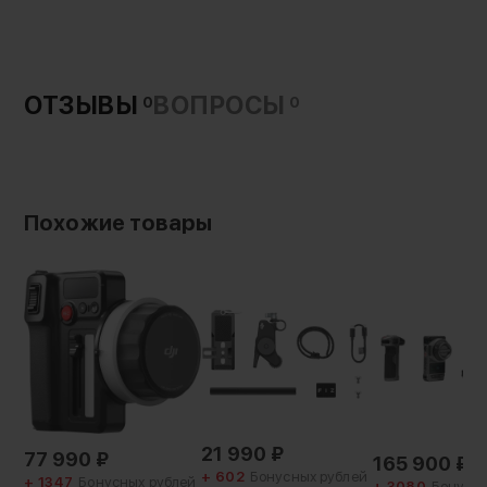
Страна-производитель:
Китай
Вес с упаковкой:
30 г
ОТЗЫВЫ
ВОПРОСЫ
0
0
Длина:
1000 мм
Похожие товары
21 990
₽
77 990
₽
165 900
₽
+ 602
Бонусных рублей
+ 1347
Бонусных рублей
+ 3080
Бонусны