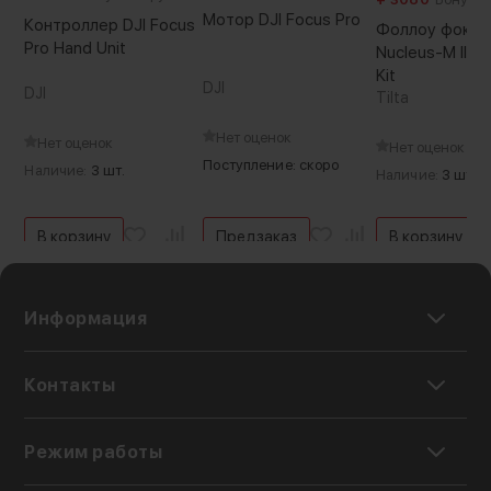
Мотор DJI Focus Pro
Контроллер DJI Focus
Фоллоу фокус 
Pro Hand Unit
Nucleus-M II Ul
Kit
DJI
DJI
Tilta
Нет оценок
Нет оценок
Нет оценок
Поступление: скоро
Наличие:
3 шт.
Наличие:
3 шт.
В корзину
Предзаказ
В корзину
Информация
Контакты
Режим работы