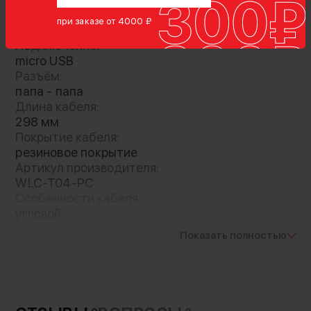
Гарантия:
при заказе от 4000 ₽
6 месяцев
Подключение:
Кабель питания с micro-USB разъёмом.
micro USB
Представленный аксессуар предназначен
Разъём:
для подключения питания к системе фоллоу
папа - папа
фокус Nucleus-Nano
Длина кабеля:
298 мм
Покрытие кабеля:
резиновое покрытие
Артикул производителя:
WLC-T04-PC
Особенности кабеля:
угловой
Напряжение:
Показать полностью
15 В
Страна-производитель:
Китай
Вес с упаковкой:
30 г