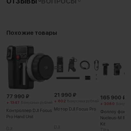
ОТЗЫВЫ
ВОПРОСЫ
0
0
Длина:
330 мм
Похожие товары
21 990
₽
77 990
₽
165 900
₽
+ 602
Бонусных рублей
+ 1347
Бонусных рублей
+ 3080
Бонусны
Мотор DJI Focus Pro
Контроллер DJI Focus
Фоллоу фокус 
Pro Hand Unit
Nucleus-M II Ul
Kit
DJI
DJI
Tilta