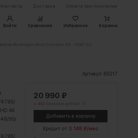
Контакты
Доставка
Оплата при получении
Войти
Сравнение
Избранное
Корзина
вертер Blackmagic Micro Converter SDI - HDMI 12G
Артикул:
85217
@
20 990
₽
/47.95/
+ 432
Бонусных рублей
UHD 4K
/48/50/
Кредит от
3 148 ₽/мес
/47.95/