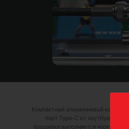
Компактный алюминиевый корпус с 
порт Type-C от ноутбуков, Pow
прошивки выполняется через Type-