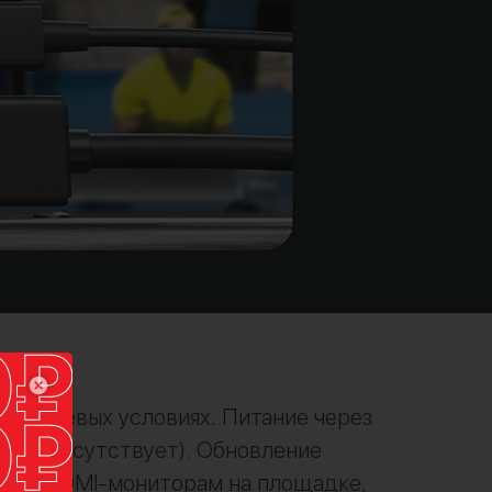
в полевых условиях. Питание через
лекте отсутствует). Обновление
мер к HDMI-мониторам на площадке,