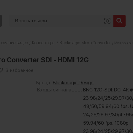
рование видео
Конвертеры
Blackmagic Micro Converter
/
/
/ Микро кон
o Converter SDI - HDMI 12G
В избранное
Бренд:
Blackmagic Design
Входы сигнала
BNC 12G-SDI: DCI 4K 
23.98/24/25/29.97/30
48/50/59.94/60 fps, 
24/25/29.97/30/47.95
59.94/60 fps, 1080p
23.98/24/25/29.97/30