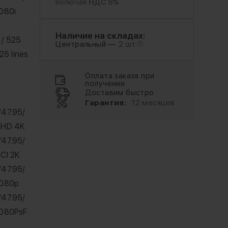
Включая
НДС 5%
080i
p
Наличие на складах:
 / 525
Центральный —
2 шт.
25 lines
Оплата заказа при
получении
Доставим быстро
Гарантия:
12 месяцев
/47.95/
UHD 4K
/47.95/
CI 2K
/47.95/
1080p
/47.95/
1080PsF
i